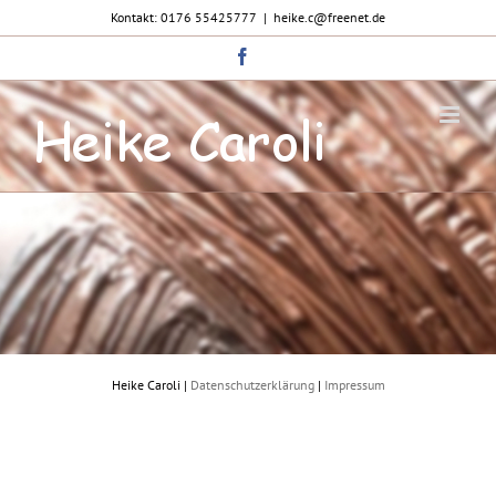
Zum
Kontakt: 0176 55425777
|
heike.c@freenet.de
Inhalt
springen
Facebook
Heike Caroli |
Datenschutzerklärung
|
Impressum