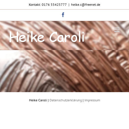
Zum
Kontakt: 0176 55425777
|
heike.c@freenet.de
Inhalt
springen
Facebook
Heike Caroli |
Datenschutzerklärung
|
Impressum