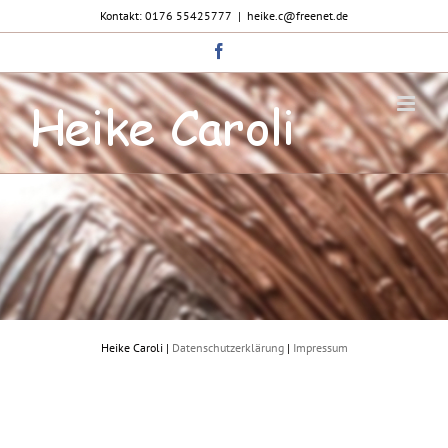
Zum
Kontakt: 0176 55425777
|
heike.c@freenet.de
Inhalt
springen
Facebook
Heike Caroli |
Datenschutzerklärung
|
Impressum