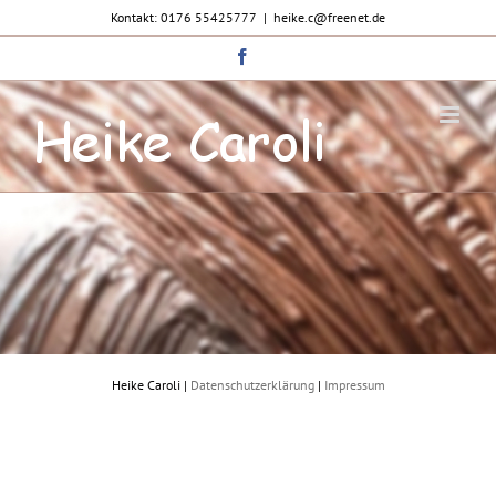
Zum
Kontakt: 0176 55425777
|
heike.c@freenet.de
Inhalt
springen
Facebook
Heike Caroli |
Datenschutzerklärung
|
Impressum