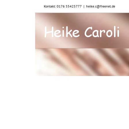
Zum
Kontakt: 0176 55425777
|
heike.c@freenet.de
Inhalt
springen