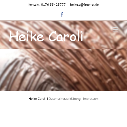
Zum
Kontakt: 0176 55425777
|
heike.c@freenet.de
Inhalt
springen
Facebook
Heike Caroli |
Datenschutzerklärung
|
Impressum