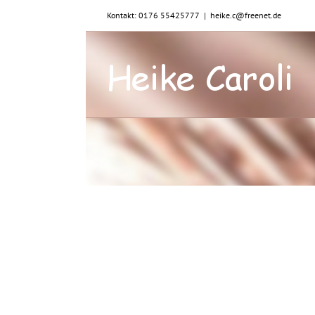
Zum
Kontakt: 0176 55425777
|
heike.c@freenet.de
Inhalt
springen