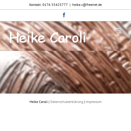
Zum
Kontakt: 0176 55425777
|
heike.c@freenet.de
Inhalt
springen
Facebook
Heike Caroli |
Datenschutzerklärung
|
Impressum