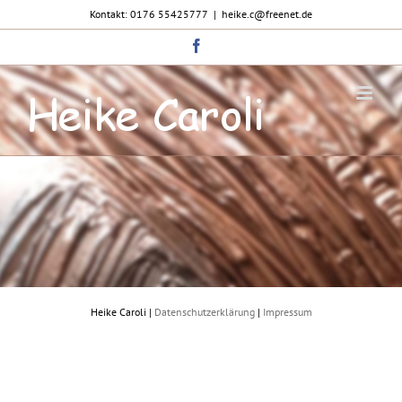
Zum
Kontakt: 0176 55425777
|
heike.c@freenet.de
Inhalt
springen
Facebook
Heike Caroli |
Datenschutzerklärung
|
Impressum