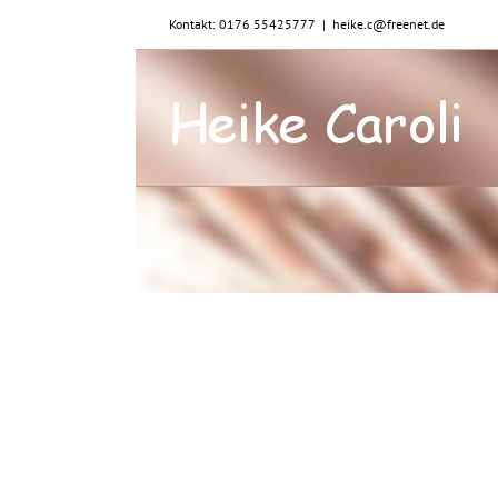
Zum
Kontakt: 0176 55425777
|
heike.c@freenet.de
Inhalt
springen